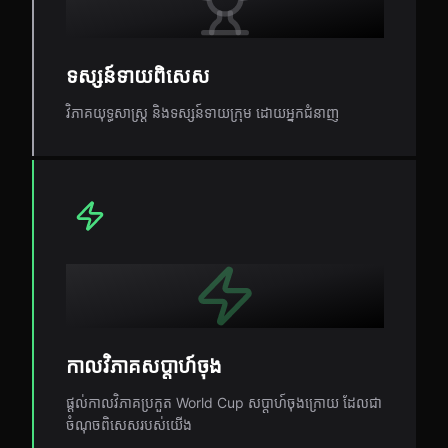
ទស្សន៍ទាយពិសេស
វិភាគយុទ្ធសាស្ត្រ និងទស្សន៍ទាយក្រុម ដោយអ្នកជំនាញ
កាលវិភាគសប្តាហ៍ចុង
ផ្តល់កាលវិភាគប្រកួត World Cup សប្តាហ៍ចុងក្រោយ ដែលជា
ចំណុចពិសេសរបស់យើង