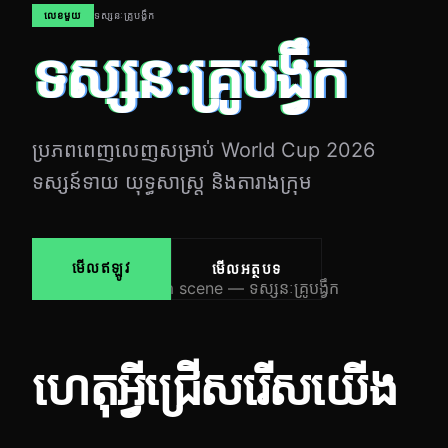
លេខមួយ
ទស្សនៈគ្រូបង្វឹក
ទស្សនៈគ្រូបង្វឹក
ប្រភពពេញលេញសម្រាប់ World Cup 2026
ទស្សន៍ទាយ យុទ្ធសាស្ត្រ និងតារាងក្រុម
មើលឥឡូវ
មើលអត្ថបទ
ហេតុអ្វីជ្រើសរើសយើង