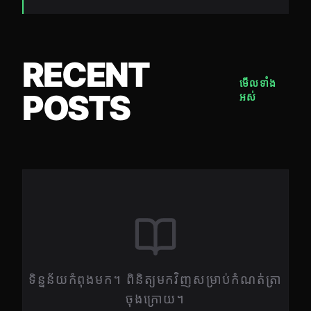
RECENT
មើលទាំង
POSTS
អស់
ទិន្នន័យកំពុងមក។ ពិនិត្យមកវិញសម្រាប់កំណត់ត្រា
ចុងក្រោយ។