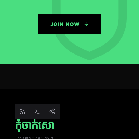
JOIN NOW
កុំចាក់សោ
ស្ថានភាពប្រព័ន្ធ: ធម្មតា