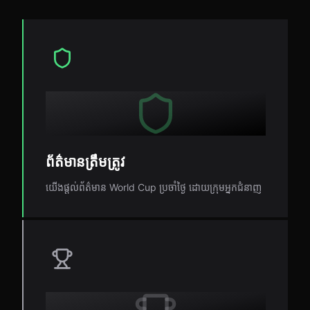
ព័ត៌មានត្រឹមត្រូវ
យើងផ្តល់ព័ត៌មាន World Cup ប្រចាំថ្ងៃ ដោយក្រុមអ្នកជំនាញ