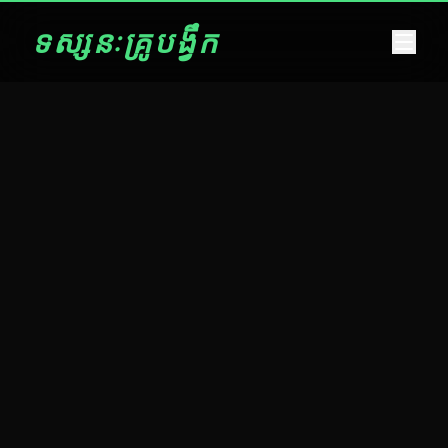
រំលងទៅមាតិកា
ទស្សនៈគ្រូបង្វឹក